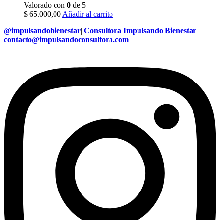
Valorado con
0
de 5
$
65.000,00
Añadir al carrito
@impulsandobienestar
|
Consultora Impulsando Bienestar
|
contacto@impulsandoconsultora.com